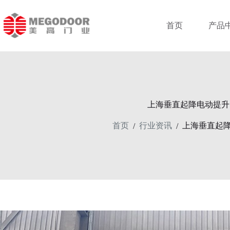
跳
至
首页
产品
内
容
上海垂直起降电动提升
首页
行业资讯
上海垂直起
/
/