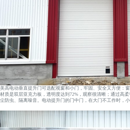
美高电动垂直提升门可选配视窗和小门，牢固、安全又方便：窗
材质是双层亚克力板，透明度达到72%，观察很清晰；通过高
尘防虫、隔离噪音。电动提升门的门中门，在大门不工作时，小