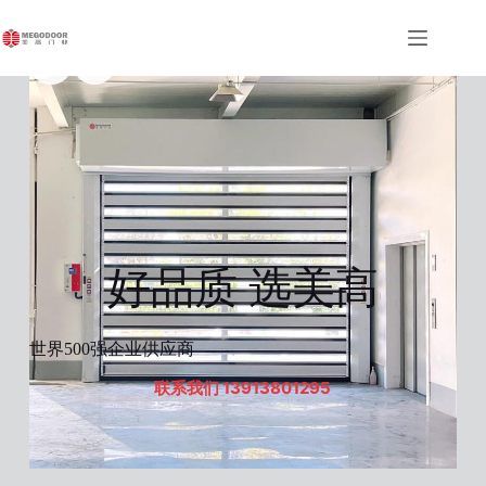
跳
至
Slide 4 of 5
内
容
好品质 选美高
世界500强企业供应商
联系我们 13913801295