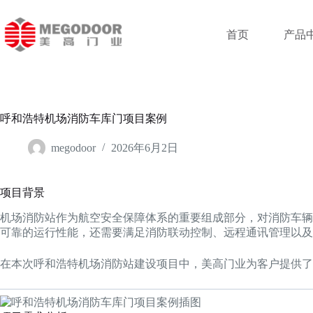
跳
至
首页
产品
内
容
呼和浩特机场消防车库门项目案例
megodoor
2026年6月2日
项目背景
机场消防站作为航空安全保障体系的重要组成部分，对消防车辆
可靠的运行性能，还需要满足消防联动控制、远程通讯管理以及
在本次呼和浩特机场消防站建设项目中，美高门业为客户提供了