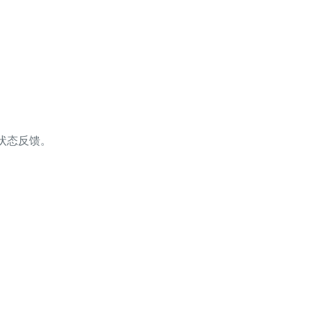
状态反馈。