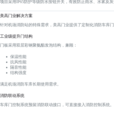
项目采用IP65防护等级防水按钮开关，有效防止雨水、水雾及
美高门业解决方案
针对机场消防站的特殊需求，美高门业提供了定制化消防车库门
工业级提升门结构
门板采用双层彩钢聚氨酯发泡结构，兼顾：
保温性能
抗风性能
隔音性能
结构强度
满足机场消防车库长期使用需求。
消防联动系统
车库门控制系统预留消防联动接口，可直接接入消防控制系统。