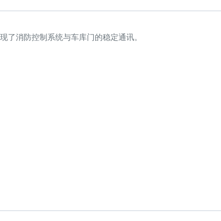
现了消防控制系统与车库门的稳定通讯。