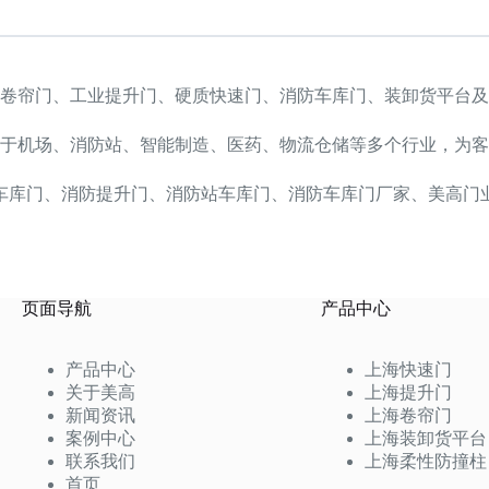
卷帘门、工业提升门、硬质快速门、消防车库门、装卸货平台及
于机场、消防站、智能制造、医药、物流仓储等多个行业，为客
车库门、消防提升门、消防站车库门、消防车库门厂家、美高门业
页面导航
产品中心
产品中心
上海快速门
关于美高
上海提升门
新闻资讯
上海卷帘门
案例中心
上海装卸货平台
联系我们
上海柔性防撞柱
首页