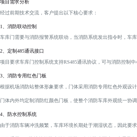
项目需求分析
经过前期技术交流，客户提出以下核心要求：
1、消防联动控制
车库门需要与消防报警系统联动，当消防系统发出指令时，车库
2、定制485通讯接口
项目要求车库门控制系统支持RS485通讯协议，可与消防控制
3、消防专用红色门板
根据机场消防站整体形象要求，门体采用消防专用红色外观设计
门体内外均定制消防红颜色门板，使整个消防车库外观统一协调
4、防水控制系统
由于消防车辆冲洗频繁，车库环境长期处于潮湿状态，因此要求